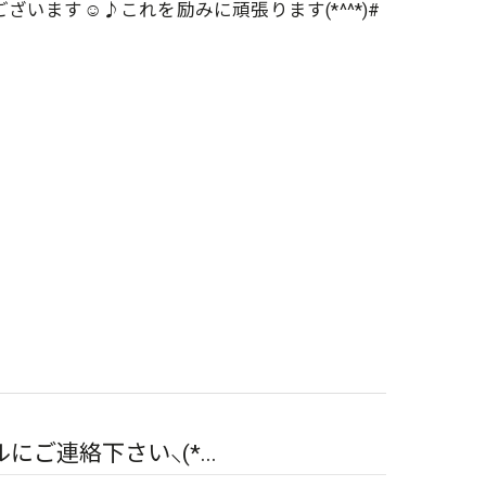
ます☺️♪これを励みに頑張ります(*^^*)#
連絡下さい⸜(*...