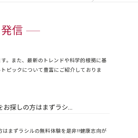
ス発信
ます。また、最新のトレンドや科学的根拠に基
いトピックについて豊富にご紹介しておりま
お探しの方はまずラシ...
はまずラシルの無料体験を是非!!健康志向が