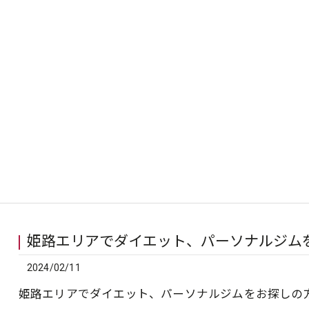
姫路エリアでダイエット、パーソナルジムを
2024/02/11
姫路エリアでダイエット、パーソナルジムをお探しの方