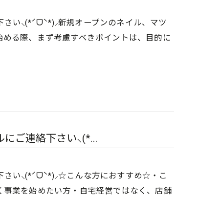
⸜(*ˊᗜˋ*)⸝新規オープンのネイル、マツ
始める際、まず考慮すべきポイントは、目的に
連絡下さい⸜(*...
(*ˊᗜˋ*)⸝☆こんな方におすすめ☆​​​・こ
く事業を始めたい方・自宅経営ではなく、店舗