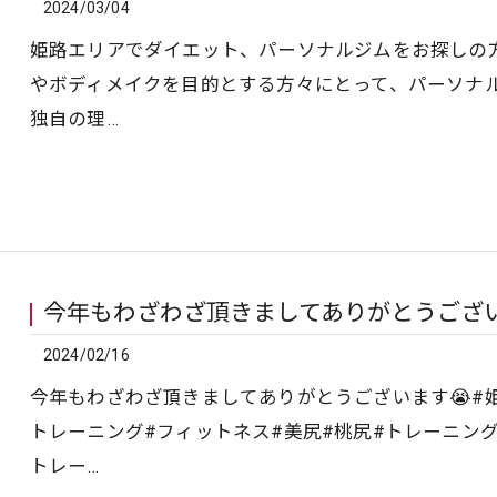
2024/03/04
姫路エリアでダイエット、パーソナルジムをお探しの方
やボディメイクを目的とする方々にとって、パーソナ
独自の理…
今年もわざわざ頂きましてありがとうござい
2024/02/16
今年もわざわざ頂きましてありがとうございます😭#姫路
トレーニング#フィットネス#美尻#桃尻#トレーニンク
トレー…