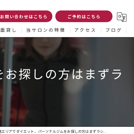
お問い合わせはこちら
ご予約はこちら
面貸し
当サロンの特徴
アクセス
ブログ
リラクゼーション
コラム
初めて
をお探しの方はまずラ
女性
ダイエット
小顔矯正
路エリアでダイエット、パーソナルジムをお探しの方はまずラシ...