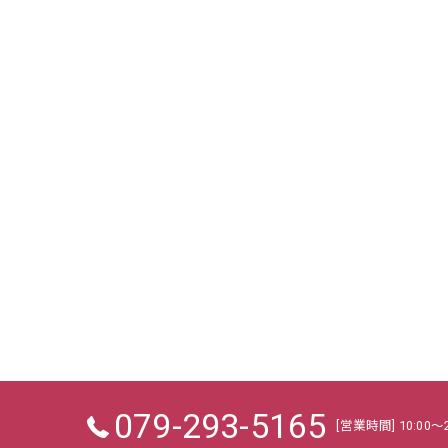
079-293-5165
[営業時間] 10:00～