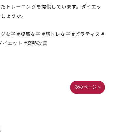
けたトレーニングを提供しています。ダイエッ
でしょうか。
グ女子 #腹筋女子 #筋トレ女子 #ピラティス #
#ダイエット #姿勢改善
次のページ >