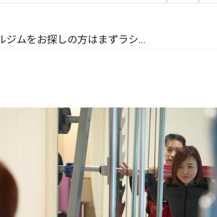
ジムをお探しの方はまずラシ...