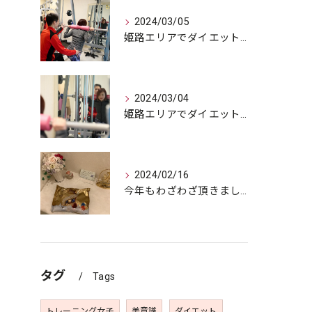
2024/03/05
姫路エリアでダイエット、パーソナルジムをお探しの方はまずラシ...
2024/03/04
姫路エリアでダイエット、パーソナルジムをお探しの方はまずラシ...
2024/02/16
今年もわざわざ頂きましてありがとうございます😭
タグ
Tags
トレーニング女子
美意識
ダイエット