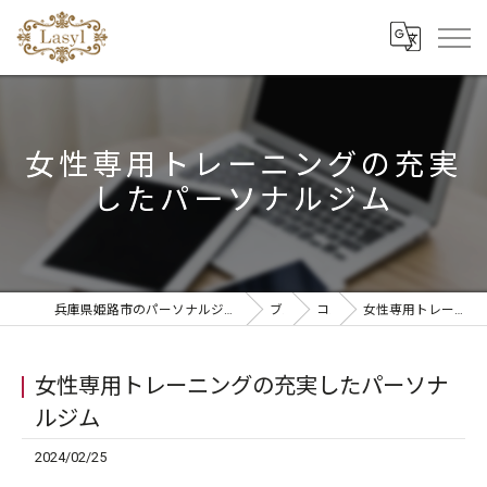
女性専用トレーニングの充実
したパーソナルジム
兵庫県姫路市のパーソナルジムならリラクゼーションandパーソナルトレーニングLasyl
ブログ
コラム
女性専用トレーニングの充実したパーソナルジム
女性専用トレーニングの充実したパーソナ
ルジム
2024/02/25