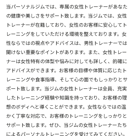
当パーソナルジムでは、専属の女性トレーナーがあなた
の健康や美しさをサポート致します。当ジムでは、女性
トレーナーが在籍しており、女性のお客様に安心してト
レーニングをしていただける環境を整えております。女
性ならではの視点やアドバイスは、男性トレーナーでは
聞けない重要なポイントがあります。また、女性トレー
ナーは女性特有の体型や悩みに対しても詳しく、的確に
アドバイスができます。お客様の目標や体質に応じたト
レーニングや食事指導、そして心の面でもしっかりとサ
ポート致します。当ジムの女性トレーナーは全員、充実
したトレーニング経験や知識を持っており、お客様の理
想のボディへと導くことができます。女性ならではの温
かく丁寧な対応で、お客様のトレーニングをしっかりと
サポート致します。ぜひ、当ジムの女性トレーナーたち
によるパーソナルトレーニングを受けてみてください。