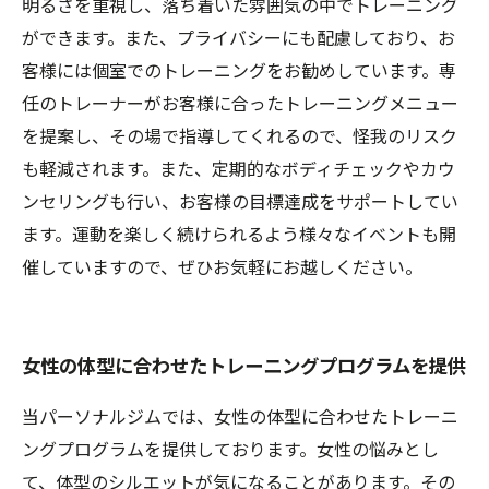
明るさを重視し、落ち着いた雰囲気の中でトレーニング
ができます。また、プライバシーにも配慮しており、お
客様には個室でのトレーニングをお勧めしています。専
任のトレーナーがお客様に合ったトレーニングメニュー
を提案し、その場で指導してくれるので、怪我のリスク
も軽減されます。また、定期的なボディチェックやカウ
ンセリングも行い、お客様の目標達成をサポートしてい
ます。運動を楽しく続けられるよう様々なイベントも開
催していますので、ぜひお気軽にお越しください。
女性の体型に合わせたトレーニングプログラムを提供
当パーソナルジムでは、女性の体型に合わせたトレーニ
ングプログラムを提供しております。女性の悩みとし
て、体型のシルエットが気になることがあります。その