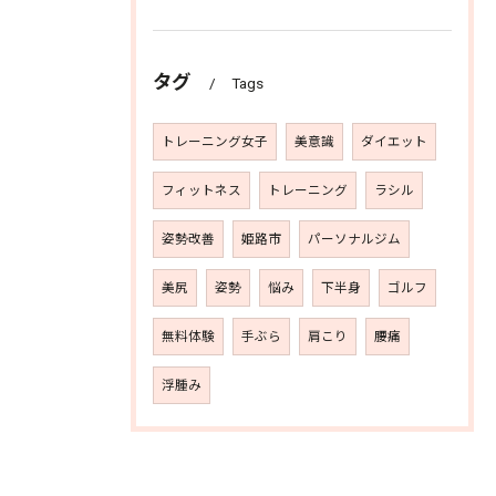
タグ
Tags
トレーニング女子
美意識
ダイエット
フィットネス
トレーニング
ラシル
姿勢改善
姫路市
パーソナルジム
美尻
姿勢
悩み
下半身
ゴルフ
無料体験
手ぶら
肩こり
腰痛
浮腫み