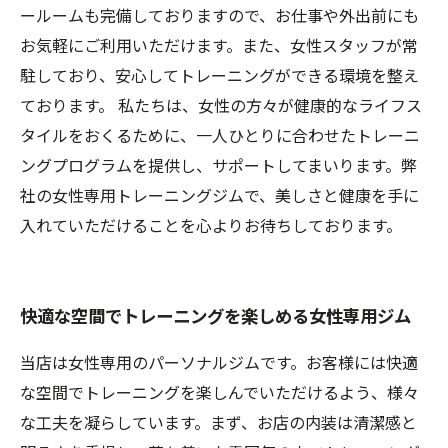
ールームも完備しておりますので、お仕事や外出前にも
お気軽にご利用いただけます。また、女性スタッフが常
駐しており、安心してトレーニングができる環境を整え
ております。 私たちは、女性の方々が健康的なライフス
タイルをおくるために、一人ひとりに合わせたトレーニ
ングプログラムを提供し、サポートしてまいります。弊
社の女性専用トレーニングジムで、美しさと健康を手に
入れていただけることを心よりお待ちしております。
快適な空間でトレーニングを楽しめる女性専用ジム
当店は女性専用のパーソナルジムです。お客様には快適
な空間でトレーニングを楽しんでいただけるよう、様々
な工夫を凝らしています。まず、お店の内装は清潔感と