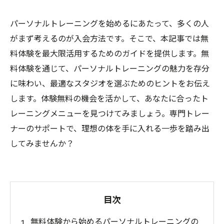
パーソナルトレーニングを始めるにあたって、多くの人
がまず考えるのが入会方法です。そこで、本記事では無
料体験を最大限活用するためのガイドを提供します。無
料体験を通じて、パーソナルトレーニングの魅力を存分
に味わい、最適なスタジオを選ぶためのヒントをお伝え
します。体験無料の機会を活かして、あなたに合ったト
レーニングメニューを見つけてみましょう。専門トレー
ナーのサポートで、理想の体を手に入れる一歩を踏み出
してみませんか？
目次
無料体験から始めるパーソナルトレーニングの