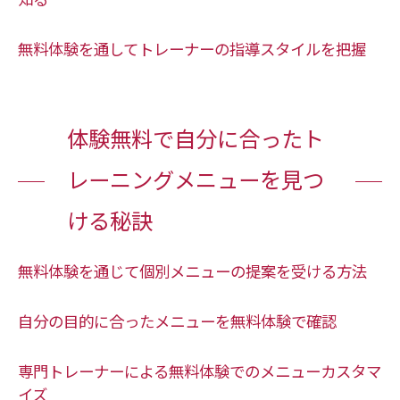
知る
無料体験を通じてパーソナルトレーニングの柔
軟性を試す
無料体験を通してトレーナーの指導スタイルを把握
柔軟なスケジュール調整を無料体験で体験
個別対応の柔軟性を無料体験で実感
体験無料で自分に合ったト
無料体験中に試すトレーニングの多様性
パーソナライズされたプランを無料体験で
レーニングメニューを見つ
試してみる
ける秘訣
トレーニングの柔軟性を無料体験で検証す
る方法
無料体験を通じて個別メニューの提案を受ける方法
無料体験で感じるトレーニングの自由度
パーソナルトレーニングの無料体験で目指す理
自分の目的に合ったメニューを無料体験で確認
想の体を知る
無料体験を通じて理想の体型を具体化する
専門トレーナーによる無料体験でのメニューカスタマ
イズ