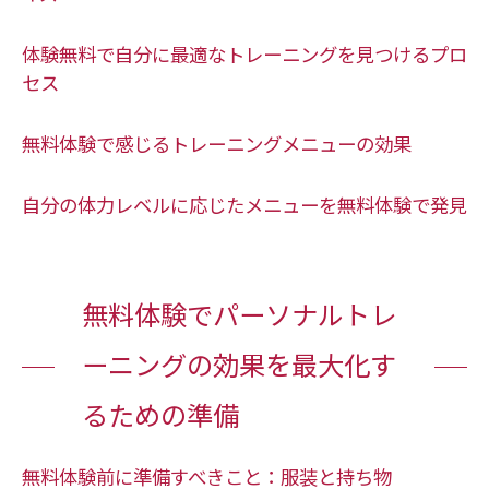
目標達成に向けたステップを無料体験で確
認
体験無料で自分に最適なトレーニングを見つけるプロ
無料体験で自身の体の変化を予測する方法
セス
トレーニング目標を無料体験で明確にする
無料体験で感じるトレーニングメニューの効果
理想の体を手に入れるための計画を無料体
験で立てる
自分の体力レベルに応じたメニューを無料体験で発見
無料体験を通して自分の身体能力を知る
無料体験でパーソナルトレ
ーニングの効果を最大化す
るための準備
無料体験前に準備すべきこと：服装と持ち物