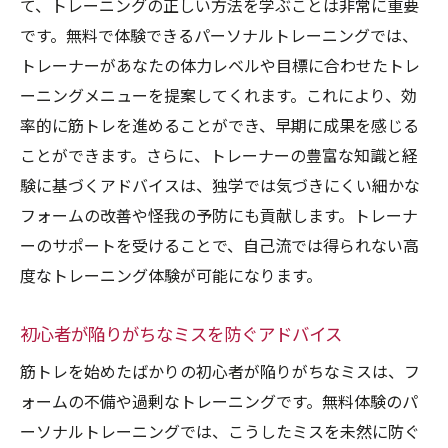
て、トレーニングの正しい方法を学ぶことは非常に重要
理想の体型を手に入れるための第一歩
です。無料で体験できるパーソナルトレーニングでは、
継続的なトレーニングの重要性
トレーナーがあなたの体力レベルや目標に合わせたトレ
体験がもたらす持続的なモチベーション
ーニングメニューを提案してくれます。これにより、効
率的に筋トレを進めることができ、早期に成果を感じる
パーソナルトレーニングを習慣化する方法
ことができます。さらに、トレーナーの豊富な知識と経
健康的なライフスタイルの始め方
験に基づくアドバイスは、独学では気づきにくい細かな
目標を達成するためのステップバイステッ
フォームの改善や怪我の予防にも貢献します。トレーナ
プガイド
ーのサポートを受けることで、自己流では得られない高
体験無料のパーソナルトレーニングで一歩踏み
度なトレーニング体験が可能になります。
出す筋トレ初心者のガイド
初めての体験で心がけるべきこと
初心者が陥りがちなミスを防ぐアドバイス
トレーニング前後の準備とケア
筋トレを始めたばかりの初心者が陥りがちなミスは、フ
体験を最大限に活用するためのヒント
ォームの不備や過剰なトレーニングです。無料体験のパ
筋力トレーニングの基本とその効果
ーソナルトレーニングでは、こうしたミスを未然に防ぐ