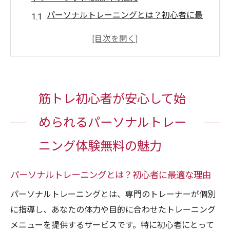
パーソナルトレーニングとは？初心者に最
適な理由
体験無料で得られる安心感とは？
専門トレーナーによる個別サポートのメリ
ット
筋トレ初心者が安心して始
初心者が陥りがちなミスを防ぐアドバイス
目標達成までの道のりを明確にする方法
められるパーソナルトレー
リラクゼーションとトレーニングの融合が
ニング体験無料の魅力
生む効果
体験無料でパーソナルトレーニングに挑戦する
パーソナルトレーニングとは？初心者に最適な理由
筋トレ初心者必見の方法
パーソナルトレーニングとは、専門のトレーナーが個別
無料体験の予約方法と流れ
に指導し、あなたの体力や目的に合わせたトレーニング
体験時に持参するべきアイテムリスト
メニューを提供するサービスです。特に初心者にとって