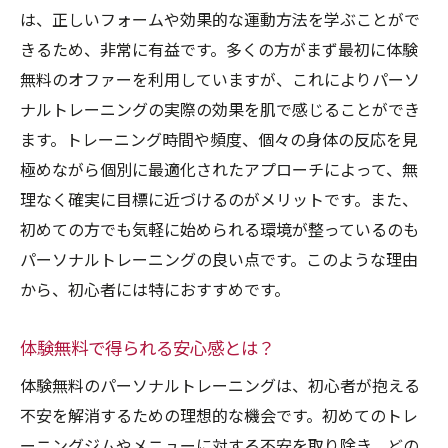
初心者に最適なトレーニングメニューの例
は、正しいフォームや効果的な運動方法を学ぶことがで
体験後のフィードバックを活用する方法
きるため、非常に有益です。多くの方がまず最初に体験
パーソナルトレーニングを続けるためのコ
無料のオファーを利用していますが、これによりパーソ
ツ
ナルトレーニングの実際の効果を肌で感じることができ
無料体験後に期待できる変化
ます。トレーニング時間や頻度、個々の身体の反応を見
極めながら個別に最適化されたアプローチによって、無
正しい筋トレ方法を学ぶなら体験無料のパーソ
理なく確実に目標に近づけるのがメリットです。また、
ナルトレーニングを活用
初めての方でも気軽に始められる環境が整っているのも
正しいフォームの重要性とその学習法
パーソナルトレーニングの良い点です。このような理由
体力レベルに応じたトレーニングのカスタ
から、初心者には特におすすめです。
マイズ
怪我を防ぐための基本知識
体験無料で得られる安心感とは？
トレーニングの効果を高めるために必要な
体験無料のパーソナルトレーニングは、初心者が抱える
こと
不安を解消するための理想的な機会です。初めてのトレ
個別指導がもたらす長期的なメリット
ーニングジムやメニューに対する不安を取り除き、どの