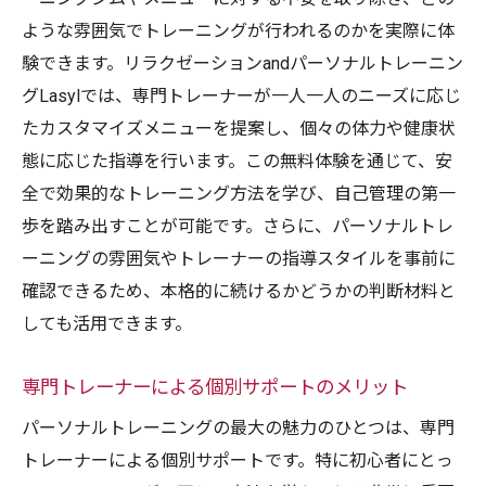
トレーナーから受けるモチベーションの意
ような雰囲気でトレーニングが行われるのかを実際に体
義
験できます。リラクゼーションandパーソナルトレーニン
無料で試せるパーソナルトレーニングが筋トレ
グLasylでは、専門トレーナーが一人一人のニーズに応じ
初心者に与える安心感
たカスタマイズメニューを提案し、個々の体力や健康状
初心者が多く抱える不安を解消する方法
態に応じた指導を行います。この無料体験を通じて、安
全で効果的なトレーニング方法を学び、自己管理の第一
試してみることで得られる自信の構築
歩を踏み出すことが可能です。さらに、パーソナルトレ
体験無料がもたらす心理的な利点
ーニングの雰囲気やトレーナーの指導スタイルを事前に
初めてのトレーニングで注意すべきポイン
確認できるため、本格的に続けるかどうかの判断材料と
ト
しても活用できます。
パーソナルトレーニングがもたらす心の変
化
専門トレーナーによる個別サポートのメリット
初心者が前向きに取り組むためのサポート
パーソナルトレーニングの最大の魅力のひとつは、専門
パーソナルトレーニング体験無料で始める理想
トレーナーによる個別サポートです。特に初心者にとっ
の筋トレライフ