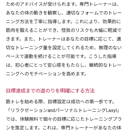
初心者が陥りがちな迷信を解消
ためのアドバイスが受けられます。専門トレーナーは、
あなたの体の動きを観察し、適切なフォームでのトレー
続けることで見えてくる変化と成果
ニング方法を丁寧に指導します。これにより、効果的に
筋トレ初心者におすすめの体験無料パーソナル
筋肉を鍛えることができ、怪我のリスクも大幅に軽減で
トレーニングで成果を実感
きます。また、トレーナーはあなたの目標に応じて、適
短期間で成果を出すための集中ポイント
切なトレーニング量を設定してくれるため、無理のない
体験無料の効果を最大化するための戦略
ペースで運動を続けることが可能です。こうした指導
初心者に最適なトレーニングサイクル
は、初心者にとって安心感をもたらし、継続的なトレー
パーソナルトレーナーの選び方と重要性
ニングへのモチベーションを高めます。
成果を記録しモチベーションを維持する方
法
目標達成までの道のりを明確にする方法
成功事例から学ぶ筋トレのヒント
筋トレを始める際、目標設定は成功への第一歩です。
筋トレの始め方は体験無料のパーソナルトレー
「リラクゼーションandパーソナルトレーニングLasyl」
ニングで決まり
では、体験無料で個々の目標に応じたトレーニングプラ
ンを策定します。これは、専門トレーナーがあなたの体
筋トレを始める最適なタイミング