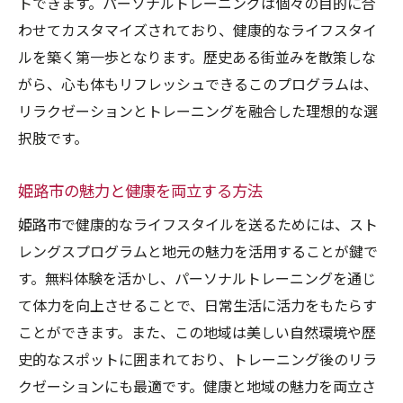
トできます。パーソナルトレーニングは個々の目的に合
トレーナーが提供するカスタマイズプラン
わせてカスタマイズされており、健康的なライフスタイ
体験から始まる目標設定と達成
ルを築く第一歩となります。歴史ある街並みを散策しな
無料体験を通じたモチベーション向上
がら、心も体もリフレッシュできるこのプログラムは、
ストレングスプログラムで体力の現状を知る重
リラクゼーションとトレーニングを融合した理想的な選
要性
択肢です。
自分の体を知るための基本ステップ
体力測定がもたらすメリット
姫路市の魅力と健康を両立する方法
現状の理解が目標達成に繋がる
姫路市で健康的なライフスタイルを送るためには、スト
ストレングスプログラムの科学的基盤
レングスプログラムと地元の魅力を活用することが鍵で
す。無料体験を活かし、パーソナルトレーニングを通じ
個別の体力診断で得られる安心感
て体力を向上させることで、日常生活に活力をもたらす
体力向上のための具体的アドバイス
ことができます。また、この地域は美しい自然環境や歴
専門トレーナーと共に目標に向けたプランを構
史的なスポットに囲まれており、トレーニング後のリラ
築する
クゼーションにも最適です。健康と地域の魅力を両立さ
トレーナーのサポートで目標達成が可能に