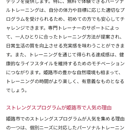
テップを提供します。特に、無料で体験できるパーソナ
検索から始める新しいトレーニングの発見
ルトレーニングは、自分の体力や目標に応じた適切なプ
体験の予約プロセスをスムーズに進める方
ログラムを受けられるため、初めての方でも安心してチ
法
ャレンジできます。専門トレーナーのサポートによっ
初めての体験に向けた準備のポイント
て、一人ひとりに合ったトレーニング方法が提案され、
日常生活の質を向上させる充実感を味わうことができま
他の体験者のレビューを参考にする
す。また、トレーニングを通じて得られる達成感は、健
パーソナルトレーニングの多様な可能性
康的なライフスタイルを維持するためのモチベーション
新たな挑戦がもたらす自己成長
につながります。姫路市の豊かな自然環境も相まって、
新しい自分を発見するための最初のステップと
トレーニングの時間がより楽しく、有意義なものとなる
その意義
でしょう。
自分自身を見つめ直すきっかけとしての無
料体験
ストレングスプログラムが姫路市で人気の理由
変化を恐れず新しい習慣を取り入れる
姫路市でのストレングスプログラムが人気を集める理由
最初の一歩が未来を大きく変える
の一つは、個別ニーズに対応したパーソナルトレーニン