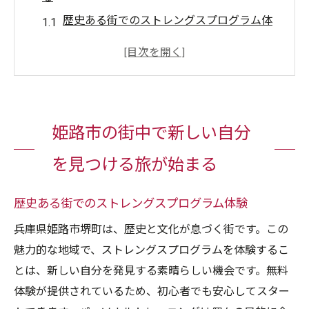
歴史ある街でのストレングスプログラム体
験
姫路市の魅力と健康を両立する方法
地元の風景と共に変わる自分を楽しむ
地域社会とつながる新しい自分探し
姫路市の街中で新しい自分
姫路市でのトレーニングがもたらす充実感
ストレングスプログラムが姫路市で人気の
を見つける旅が始まる
理由
無料体験で初めてのパーソナルトレーニングを
歴史ある街でのストレングスプログラム体験
試してみよう
兵庫県姫路市堺町は、歴史と文化が息づく街です。この
初めての一歩を踏み出す安心感
魅力的な地域で、ストレングスプログラムを体験するこ
パーソナルトレーニングの基礎知識
とは、新しい自分を発見する素晴らしい機会です。無料
体験が提供されているため、初心者でも安心してスター
無料体験で得られる具体的な効果とは