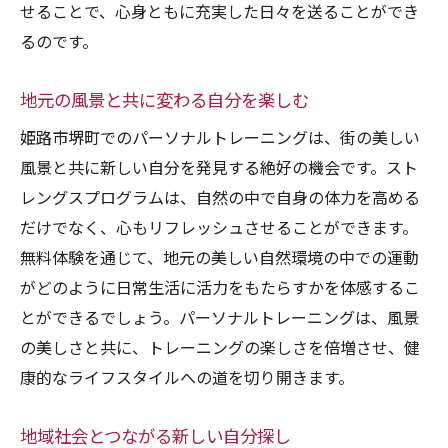
せることで、心身ともに充実した日々を送ることができ
個々のニーズに合わせたトレーニング設計
るのです。
専用プランによる効率的なトレーニング
トレーナーとのコミュニケーションの重要
地元の風景と共に変わる自分を楽しむ
性
姫路市堺町でのパーソナルトレーニングは、街の美しい
効果的なフィードバックを受け入れる
風景と共に新しい自分を発見する絶好の機会です。スト
長期的な成功のための戦略
レングスプログラムは、自然の中で自身の体力を高める
だけでなく、心もリフレッシュさせることができます。
無料体験がもたらすポジティブな身体変化を実
無料体験を通じて、地元の美しい自然環境の中での運動
感
がどのように日常生活に活力をもたらすかを体感するこ
体験後に感じる身体の変化とは
とができるでしょう。パーソナルトレーニングは、風景
具体的な成果がもたらす喜び
の美しさと共に、トレーニングの楽しさを倍増させ、健
自信を持って続けられるトレーニング
康的なライフスタイルへの道を切り開きます。
ストレングスプログラムの即効性
身体の変化を記録してモチベーションを維
地域社会とつながる新しい自分探し