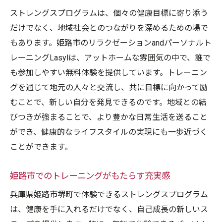
持
ストレングスプログラムは、個々の健康目標に寄り添う
無料体験で得られる精神的充実感
だけでなく、地域社会とのつながりを深めるための場で
健康的なライフスタイルへの第一歩を踏み出そ
もあります。姫路市のリラクゼーションandパーソナルト
う
レーニングLasylは、アットホームな雰囲気の中で、誰で
日常生活に取り入れる健康習慣
も参加しやすい無料体験を提供しています。トレーニン
グを通じて地元の人々と交流し、共に目標に向かって励
継続的なトレーニングで得られる健康効果
むことで、新しい自分を発見できるのです。地域との結
ストレングスプログラムがサポートする健
びつきが強まることで、より豊かな日常生活を送ること
康管理
ができ、健康的なライフスタイルの実現にも一歩近づく
ライフスタイルの改善とその持続性
ことができます。
健康を意識した食事とトレーニングの組み
合わせ
姫路市でのトレーニングがもたらす充実感
心身の健康を維持するためのヒント
兵庫県姫路市堺町で体験できるストレングスプログラム
「パーソナルトレーニング 体験無料」で新た
は、健康を手に入れるだけでなく、自己成長の新しいス
な挑戦を始める