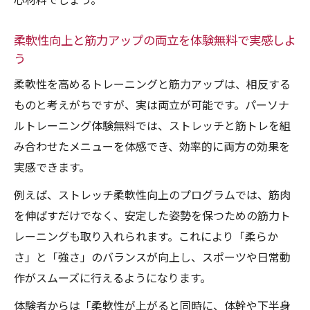
心材料でしょう。
柔軟性向上と筋力アップの両立を体験無料で実感しよ
う
柔軟性を高めるトレーニングと筋力アップは、相反する
ものと考えがちですが、実は両立が可能です。パーソナ
ルトレーニング体験無料では、ストレッチと筋トレを組
み合わせたメニューを体感でき、効率的に両方の効果を
実感できます。
例えば、ストレッチ柔軟性向上のプログラムでは、筋肉
を伸ばすだけでなく、安定した姿勢を保つための筋力ト
レーニングも取り入れられます。これにより「柔らか
さ」と「強さ」のバランスが向上し、スポーツや日常動
作がスムーズに行えるようになります。
体験者からは「柔軟性が上がると同時に、体幹や下半身