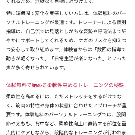
くれるため、無駄なく目標に近づけます。
特に短期間で変化を実感したい方には、体験無料のパー
ソナルトレーニングが最適です。トレーナーによる個別
指導は、自己流では見落としがちな姿勢や呼吸法まで細
やかにサポートしてくれるため、ケガのリスクを抑えつ
つ安心して取り組めます。体験者からは「数回の指導で
動きが軽くなった」「日常生活が楽になった」といった
声が多く寄せられています。
体験無料で始める柔軟性高めるトレーニングの秘訣
柔軟性を高めるには、ただストレッチをするだけでな
く、筋肉の特性や身体の状態に合わせたアプローチが重
要です。体験無料のパーソナルトレーニングでは、股関
節や太もも、背中など、柔軟性向上に直結する部位を重
点的にケアしながら、段階的なトレーニングが行われま