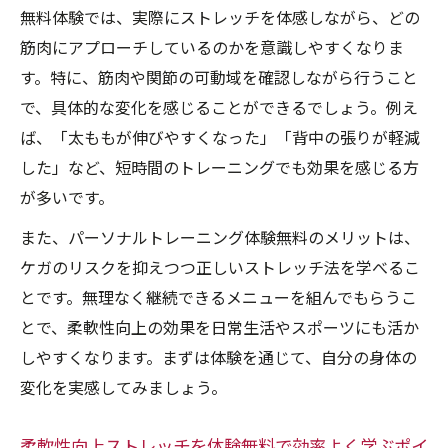
無料体験では、実際にストレッチを体感しながら、どの
筋肉にアプローチしているのかを意識しやすくなりま
す。特に、筋肉や関節の可動域を確認しながら行うこと
で、具体的な変化を感じることができるでしょう。例え
ば、「太ももが伸びやすくなった」「背中の張りが軽減
した」など、短時間のトレーニングでも効果を感じる方
が多いです。
また、パーソナルトレーニング体験無料のメリットは、
ケガのリスクを抑えつつ正しいストレッチ法を学べるこ
とです。無理なく継続できるメニューを組んでもらうこ
とで、柔軟性向上の効果を日常生活やスポーツにも活か
しやすくなります。まずは体験を通じて、自分の身体の
変化を実感してみましょう。
柔軟性向上ストレッチを体験無料で効率よく学ぶポイ