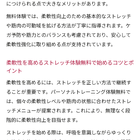
につけられる点で大きなメリットがあります。
柔軟性向上と筋力アップの両立を体験無料
無料体験では、柔軟性向上のための基本的なストレッチ
で実感しよう
や筋肉の可動域を拡げる方法が丁寧に指導されます。ケ
筋肉の柔軟性メカニズムをパーソナルトレ
ガ予防や筋力とのバランスも考慮されており、安心して
ーニング体験無料で解説
柔軟性強化に取り組める点が支持されています。
体験無料で分かる柔軟性と筋力のトレーニ
ング方法
柔軟性を高めるストレッチ体験無料で始めるコツとポ
パーソナルトレーニング体験無料で筋力と
イント
柔軟性の関係性を体感
柔軟性を高めるには、ストレッチを正しい方法で継続す
体験無料の指導でストレッチ効果向上へ
ることが重要です。パーソナルトレーニング体験無料で
パーソナルトレーニング体験無料でストレ
は、個々の柔軟性レベルや筋肉の状態に合わせたストレ
ッチ効果を実感する方法
ッチメニューが提案されます。これにより、無理なく段
柔軟性向上ストレッチを体験無料で効率よ
階的に柔軟性向上を目指せます。
く学ぶポイント
ストレッチを始める際は、呼吸を意識しながらゆっくり
体験無料の指導で柔軟性高めるストレッチ