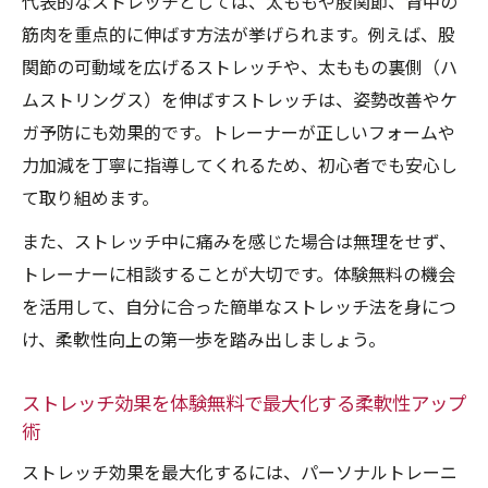
代表的なストレッチとしては、太ももや股関節、背中の
筋肉を重点的に伸ばす方法が挙げられます。例えば、股
関節の可動域を広げるストレッチや、太ももの裏側（ハ
ムストリングス）を伸ばすストレッチは、姿勢改善やケ
ガ予防にも効果的です。トレーナーが正しいフォームや
力加減を丁寧に指導してくれるため、初心者でも安心し
て取り組めます。
また、ストレッチ中に痛みを感じた場合は無理をせず、
トレーナーに相談することが大切です。体験無料の機会
を活用して、自分に合った簡単なストレッチ法を身につ
け、柔軟性向上の第一歩を踏み出しましょう。
ストレッチ効果を体験無料で最大化する柔軟性アップ
術
ストレッチ効果を最大化するには、パーソナルトレーニ