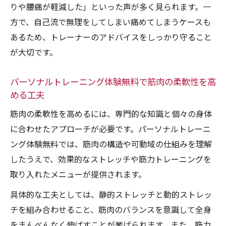
りや腰痛が軽減した」といった声が多く見られます。一
方で、自己流で無理をしてしまい痛めてしまうケースも
あるため、トレーナーのアドバイスをしっかり守ること
が大切です。
パーソナルトレーニング体験無料で筋肉の柔軟性を高
める工夫
筋肉の柔軟性を高めるには、専門的な知識と個々の身体
に合わせたアプローチが必要です。パーソナルトレーニ
ング体験無料では、筋肉の構造や可動域の仕組みを理解
したうえで、効果的なストレッチや筋力トレーニングを
取り入れたメニューが提供されます。
具体的な工夫としては、静的ストレッチと動的ストレッ
チを組み合わせること、筋肉のバランスを意識して全身
をまんべんなく伸ばすことが挙げられます。また、筋力