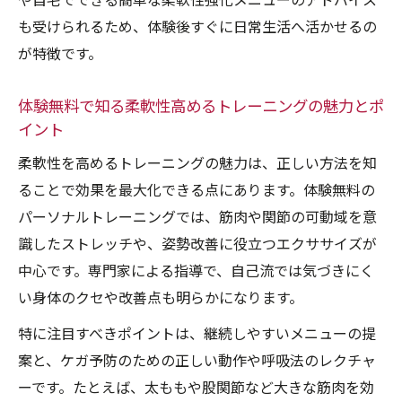
や自宅でできる簡単な柔軟性強化メニューのアドバイス
も受けられるため、体験後すぐに日常生活へ活かせるの
が特徴です。
体験無料で知る柔軟性高めるトレーニングの魅力とポ
イント
柔軟性を高めるトレーニングの魅力は、正しい方法を知
ることで効果を最大化できる点にあります。体験無料の
パーソナルトレーニングでは、筋肉や関節の可動域を意
識したストレッチや、姿勢改善に役立つエクササイズが
中心です。専門家による指導で、自己流では気づきにく
い身体のクセや改善点も明らかになります。
特に注目すべきポイントは、継続しやすいメニューの提
案と、ケガ予防のための正しい動作や呼吸法のレクチャ
ーです。たとえば、太ももや股関節など大きな筋肉を効