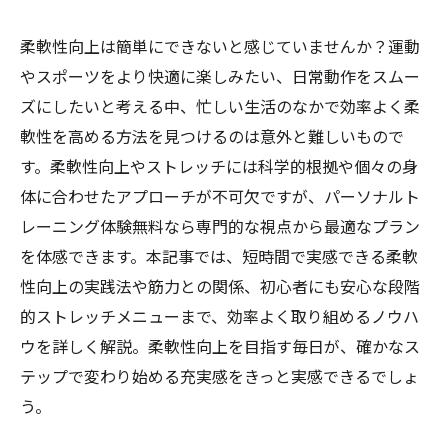
柔軟性向上は簡単にできないと感じていませんか？運動
やスポーツをより快適に楽しみたい、日常動作をスムー
ズにしたいと考える中、忙しい生活のなかで効率よく柔
軟性を高める方法を見つけるのは意外と難しいもので
す。柔軟性向上やストレッチには科学的根拠や個々の身
体に合わせたアプローチが不可欠ですが、パーソナルト
レーニング体験無料なら専門的な視点から最適なプラン
を体感できます。本記事では、短時間で実感できる柔軟
性向上の実践法や筋力との関係、初心者にも安心な段階
的ストレッチメニューまで、効率よく取り組めるノウハ
ウを詳しく解説。柔軟性向上を目指す毎日が、確かなス
テップで変わり始める充実感をきっと実感できるでしょ
う。