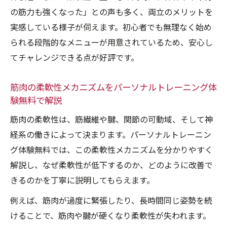
の筋力も強くなった」との声も多く、両立のメリットを
実感している様子が伺えます。初心者でも無理なく始め
られる段階的なメニューが用意されているため、安心し
てチャレンジできる点が好評です。
筋肉の柔軟性メカニズムをパーソナルトレーニング体
験無料で解説
筋肉の柔軟性は、筋繊維や腱、関節の可動域、そして神
経系の働きによって決まります。パーソナルトレーニン
グ体験無料では、この柔軟性メカニズムを分かりやすく
解説し、なぜ柔軟性が低下するのか、どのように改善で
きるのかを丁寧に説明してもらえます。
例えば、筋肉が過度に緊張したり、長時間同じ姿勢を続
けることで、筋肉や腱が硬くなり柔軟性が失われます。