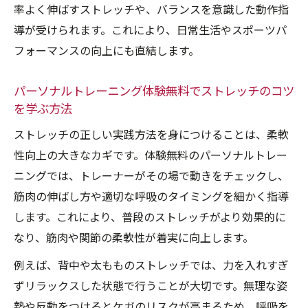
率よく伸ばすストレッチや、バランスを意識した動作指
導が受けられます。これにより、日常生活やスポーツパ
フォーマンスの向上にも直結します。
パーソナルトレーニング体験無料でストレッチのコツ
を学ぶ方法
ストレッチの正しい実践方法を身につけることは、柔軟
性向上の大きなカギです。体験無料のパーソナルトレー
ニングでは、トレーナーがその場で動きをチェックし、
筋肉の伸ばし方や適切な呼吸のタイミングを細かく指導
します。これにより、普段のストレッチがより効果的に
なり、筋肉や関節の柔軟性が着実に向上します。
例えば、背中や太もものストレッチでは、力を入れすぎ
ずリラックスした状態で行うことが大切です。無理な姿
勢や反動をつけるとケガのリスクが高まるため、呼吸を