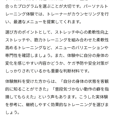
合ったプログラムを選ぶことが大切です。パーソナルト
短期間で柔軟性アップを感じる体験無料の
レーニング体験では、トレーナーがカウンセリングを行
ポイント
い、最適なメニューを提案してくれます。
柔軟性を高める方法と習慣化の秘訣
選び方のポイントとして、ストレッチ中心の柔軟性向上
柔軟性向上を体験無料で習慣化するための
ストレッチや、筋力トレーニングを組み合わせた柔軟性
ポイント
高めるトレーニングなど、メニューのバリエーションや
パーソナルトレーニング体験無料で続ける
専門性を確認しましょう。また、体験中に自分の身体の
柔軟性向上法
変化を感じやすい内容かどうか、ケガ予防や安全対策が
体験無料を活用した柔軟性高める方法と継
しっかりされているかも重要な判断材料です。
続のコツ
体験無料を受けた方からは、「自分の身体の状態を客観
柔軟性高めるトレーニング習慣を体験無料
的に知ることができた」「普段気づかない動作の癖を指
で作る方法
摘してもらえた」という声もあります。こうした実体験
パーソナルトレーニング体験無料で柔軟性
を参考に、継続しやすく効果的なトレーニングを選びま
向上を習慣化
しょう。