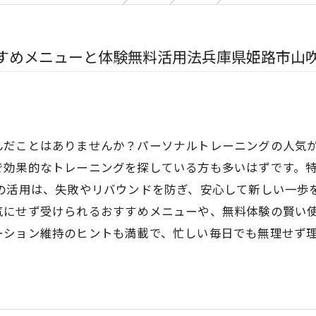
すめメニューと体験無料活用法兵庫県姫路市山
んだことはありませんか？パーソナルトレーニングの人気
で効果的なトレーニングを探している方も多いはずです。
』の活用は、失敗やリバウンドを防ぎ、安心して新しい一歩
気にせず受けられるおすすめメニューや、無料体験の賢い
ーション維持のヒントも満載で、忙しい毎日でも無理せず