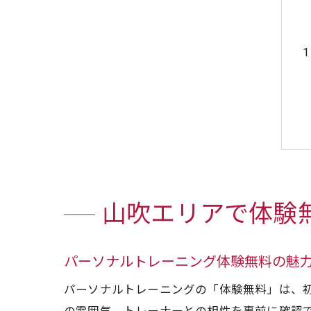
山吹エリアで体験
パーソナルトレーニング体験無料の魅
パーソナルトレーニングの「体験無料」は、