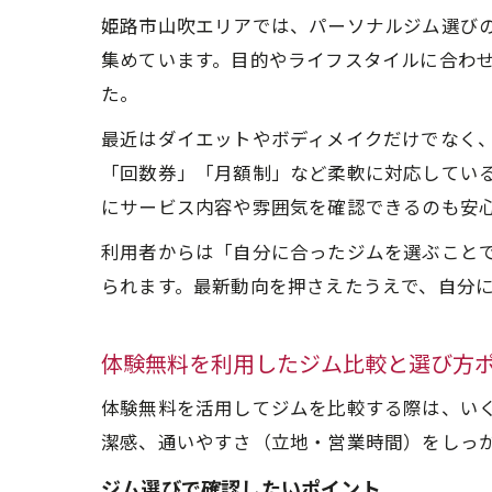
姫路市山吹エリアでは、パーソナルジム選び
集めています。目的やライフスタイルに合わ
た。
最近はダイエットやボディメイクだけでなく
「回数券」「月額制」など柔軟に対応してい
にサービス内容や雰囲気を確認できるのも安
利用者からは「自分に合ったジムを選ぶこと
られます。最新動向を押さえたうえで、自分
体験無料を利用したジム比較と選び方
体験無料を活用してジムを比較する際は、い
潔感、通いやすさ（立地・営業時間）をしっ
ジム選びで確認したいポイント