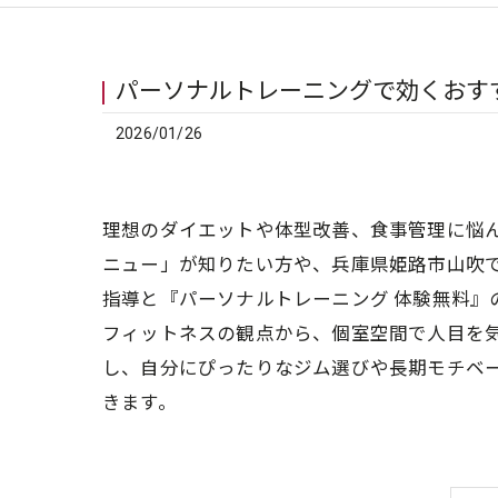
パーソナルトレーニングで効くおす
2026/01/26
理想のダイエットや体型改善、食事管理に悩
ニュー」が知りたい方や、兵庫県姫路市山吹
指導と『パーソナルトレーニング 体験無料
フィットネスの観点から、個室空間で人目を
し、自分にぴったりなジム選びや長期モチベ
きます。