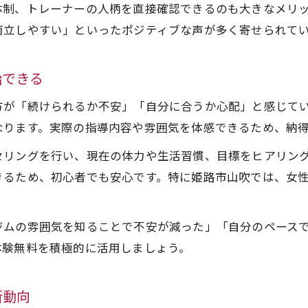
体制、トレーナーの人柄を直接確認できるのも大きなメリ
体験無料活用で失敗しないメニュー選び徹底解説
両立しやすい」といったポジティブな声が多く寄せられて
パーソナルトレーニング体験無料で相性を確認
体験無料を使ったおすすめメニューの見極め方
始できる
姫路のパーソナルジム体験無料でメニュー比較
方が「続けられるか不安」「自分に合うか心配」と感じて
パーソナルトレーニング体験無料活用術を公開
なります。実際の指導内容や雰囲気を体感できるため、納
女性目線でパーソナル体験無料を最大活用する方法
プロ指導による体験無料パーソナルトレの効果
セリングを行い、現在の体力や生活習慣、目標をヒアリン
きるため、初心者でも安心です。特に姫路市山吹では、女
パーソナルトレーニング体験無料でプロの効果を体
専門トレーナーの体験無料指導で安心スタート
ジムの雰囲気を知ることで不安が減った」「自分のペース
体験無料で受けるプロのパーソナルメニュー解説
体験無料を積極的に活用しましょう。
パーソナルトレーニング体験無料の効果的な使い方
姫路ジムでプロ指導体験無料のメリット徹底分析
新動向