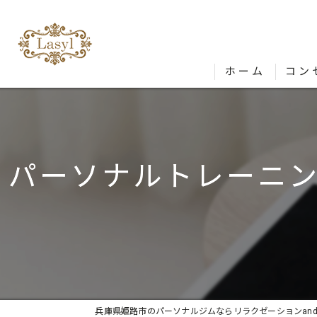
ホーム
コン
パーソナルトレーニ
兵庫県姫路市のパーソナルジムならリラクゼーションandパ