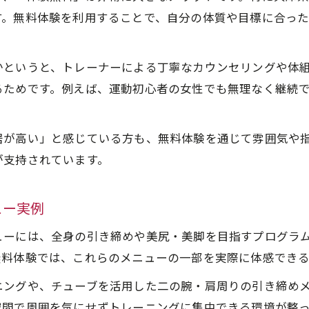
す。無料体験を利用することで、自分の体質や目標に合っ
かというと、トレーナーによる丁寧なカウンセリングや体
るためです。例えば、運動初心者の女性でも無理なく継続
居が高い」と感じている方も、無料体験を通じて雰囲気や
が支持されています。
ュー実例
ューには、全身の引き締めや美尻・美脚を目指すプログラ
無料体験では、これらのメニューの一部を実際に体感でき
ニングや、チューブを活用した二の腕・肩周りの引き締め
空間で周囲を気にせずトレーニングに集中できる環境が整っ