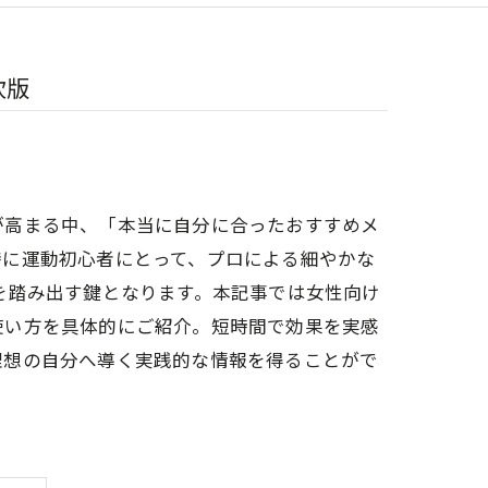
吹版
が高まる中、「本当に自分に合ったおすすめメ
特に運動初心者にとって、プロによる細やかな
を踏み出す鍵となります。本記事では女性向け
使い方を具体的にご紹介。短時間で効果を実感
理想の自分へ導く実践的な情報を得ることがで