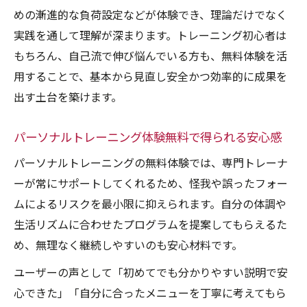
めの漸進的な負荷設定などが体験でき、理論だけでなく
筋トレとうつ予防を体験無料で両立するコ
実践を通して理解が深まります。トレーニング初心者は
ツ
もちろん、自己流で伸び悩んでいる方も、無料体験を活
継続しやすい体験無料トレーニング習慣の
用することで、基本から見直し安全かつ効率的に成果を
作り方
出す土台を築けます。
自分に合う運動習慣を体験無料で見つけるコツ
体験無料で見つける自分に合うスポーツト
パーソナルトレーニング体験無料で得られる安心感
レーニング法
パーソナルトレーニングの無料体験では、専門トレーナ
パーソナルトレーニング体験無料で運動習
ーが常にサポートしてくれるため、怪我や誤ったフォー
慣化を実践
ムによるリスクを最小限に抑えられます。自分の体調や
体験無料で身体能力を上げるトレーニング
生活リズムに合わせたプログラムを提案してもらえるた
の選び方
め、無理なく継続しやすいのも安心材料です。
体験無料のトレーニングで目標達成をサポ
ユーザーの声として「初めてでも分かりやすい説明で安
ート
心できた」「自分に合ったメニューを丁寧に考えてもら
パーソナルトレーニング体験無料で長続き