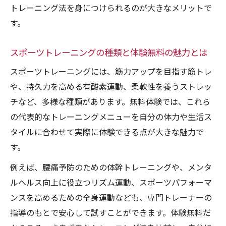
トレーニング法を身につけられるのが大きなメリットで
グの効果
す。
個別指導によるスポーツトレーニング体験
無料の魅力
スポーツトレーニングの種類と体験無料の魅力とは
体験無料で分かる身体能力向上トレーニン
スポーツトレーニングには、筋力アップを目指す筋トレ
グメニュー
や、持久力を高める有酸素運動、柔軟性を養うストレッ
パーソナルトレーニング体験無料の利用者
チなど、多様な種類があります。無料体験では、これら
満足度
の代表的なトレーニングメニューを自分の体力や生活ス
筋トレ初心者におすすめの体験無料プログ
タイルに合わせて実際に体験できる点が大きな魅力で
ラム
す。
短時間でも成果につながる種目選びの極意
例えば、腰痛予防のための体幹トレーニングや、メンタ
体験無料で分かる短時間トレーニング種目
ルヘルス向上に役立つリズム運動、スポーツパフォーマ
の選び方
ンスを高めるための全身運動なども、専門トレーナーの
スポーツトレーニング体験無料で効率重視
指導のもとで安心して試すことができます。体験無料だ
の種目選定