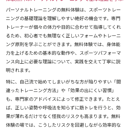
日常に活きる体験無料のトレーニング活用法
パーソナルトレーニングの無料体験は、スポーツトレー
日常生活で活かすパーソナルトレーニング
ニングの基礎理論を理解しやすい絶好の機会です。専門
体験無料活用術
トレーナーが個々の体力や目的に合わせて指導してくれ
体験無料トレーニングで取り入れるセルフ
るため、初心者でも無理なく正しいフォームやトレーニ
ケアのコツ
ング原則を学ぶことができます。無料体験では、身体能
短時間運動も体験無料でスポーツパフォー
力を上げるための基本的な動作や、スポーツパフォーマ
マンス向上
ンス向上に必要な理論について、実践を交えて丁寧に説
明されます。
腰痛予防に役立つ体験無料のトレーニング
方法一覧
特に、自己流で始めてしまいがちな方が陥りやすい「間
体験無料のトレーニングが生活習慣病予防
違ったトレーニング方法」や「効果の出にくい習慣」
に効く理由
も、専門家のアドバイスによって修正できます。たとえ
ば、正しい姿勢や呼吸法を知らずに筋トレを行うと、効
パーソナルトレーニング体験無料で分かる効果
果が薄れるだけでなく怪我のリスクも高まります。無料
と魅力
体験の場では、こうしたリスクを回避しながら効率的な
体験無料で実感するパーソナルトレーニン