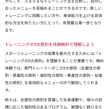
からこそ、さまざまなトレーニング法を比較し、自分に
1日10分で効果を出すパーソナルトレーニン
合ったメニューを見極めることができるのです。新しい
グ体験無料術
トレーニングに挑戦したい方や、身体能力を上げる具体
体験無料を活用したフィジカル強化トレー
的な方法を知りたい方にとって、有意義な第一歩となり
ニング法
ます。
成果が出るトレーニング法を体験無料で体
トレーニングの5大原則を体験無料で理解しよう
感しよう
体幹強化やメンタルケアに役立つ継続習慣の築
スポーツトレーニングの成果を最大化するためには「ト
き方
レーニングの5大原則」を理解することが重要です。無料
体験では、専門トレーナーがこの5大原則（全面性の原
パーソナルトレーニング体験無料で体幹強
則・意識性の原則・個別性の原則・漸進性の原則・反復
化を実感
性の原則）を具体的なメニューの中で解説してくれま
体験無料のトレーニングでメンタルケアを
す。
取り入れる方法
ぎっくり腰予防に役立つ体験無料パーソナ
例えば、全面性の原則を意識した全身運動や、個々の目
ルトレーニング
標に応じた個別性のあるプログラム、無理なく続けるた