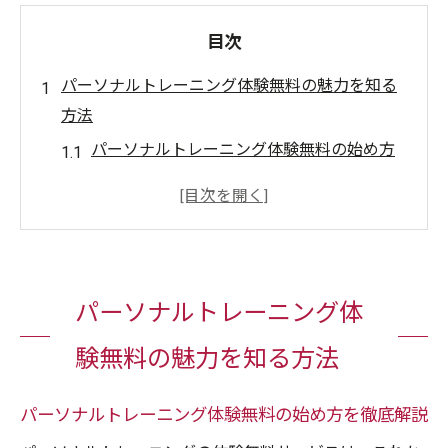
目次
パーソナルトレーニング体験無料の魅力を知る
方法
パーソナルトレーニング体験無料の始め方
を徹底解説
無料体験でジム選びを失敗しないコツ
体験無料キャンペーンの活用メリットとは
ジム体験無料で見極める環境と雰囲気
パーソナルトレーニング体
パーソナルトレーニング体験無料の流れと
準備
験無料の魅力を知る方法
初回無料トレーニングが合う人の特徴とは
体験無料でパーソナルトレーニング初心者
パーソナルトレーニング体験無料の始め方を徹底解説
も安心