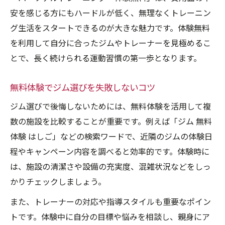
体験無料を比較して自分に合った選択を
安を感じる方にもハードルが低く、無理なくトレーニン
パーソナルトレーニング初心者が注意すべ
グ生活をスタートできるのが大きな魅力です。体験無料
き点
を利用して自分に合ったジムやトレーナーを見極めるこ
安心して続けるための初回無料トレ利用術
とで、長く続けられる運動習慣の第一歩となります。
パーソナルトレーニング体験無料で不安を
解消
無料体験でジム選びを失敗しないコツ
ジム無料体験を継続につなげるコツ
ジム選びで後悔しないためには、無料体験を活用して複
初回無料トレーニング後の振り返り方法
数の施設を比較することが重要です。例えば「ジム 無料
体験無料で感じた疑問はその場で解消しよ
体験 はしご」などの検索ワードで、近隣のジムの体験日
う
程やキャンペーン内容を調べると効率的です。体験時に
無料体験後の継続判断ポイントまとめ
は、施設の清潔さや設備の充実度、混雑状況などをしっ
かりチェックしましょう。
パーソナルトレーニング無料体験の始め方解説
ジム無料体験予約から当日までの流れ
また、トレーナーの対応や指導スタイルも重要なポイン
トです。体験中に自分の目標や悩みを相談し、親身にア
パーソナルトレーニング体験無料の申し込