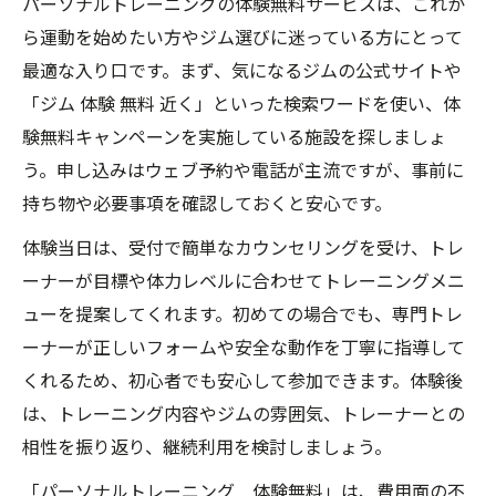
パーソナルトレーニングの体験無料サービスは、これか
お金をかけずに始めたい人に初回無料トレ
ら運動を始めたい方やジム選びに迷っている方にとって
最適
最適な入り口です。まず、気になるジムの公式サイトや
無料体験で気軽に運動習慣を身につけたい
「ジム 体験 無料 近く」といった検索ワードを使い、体
方へ
験無料キャンペーンを実施している施設を探しましょ
う。申し込みはウェブ予約や電話が主流ですが、事前に
ジム無料体験を重視する慎重派におすすめ
持ち物や必要事項を確認しておくと安心です。
な理由
パーソナルトレーニング体験無料で失敗し
体験当日は、受付で簡単なカウンセリングを受け、トレ
ない条件
ーナーが目標や体力レベルに合わせてトレーニングメニ
ューを提案してくれます。初めての場合でも、専門トレ
無料体験を賢く活用するためのポイント
ーナーが正しいフォームや安全な動作を丁寧に指導して
パーソナルトレーニング体験無料の持ち物
くれるため、初心者でも安心して参加できます。体験後
ガイド
は、トレーニング内容やジムの雰囲気、トレーナーとの
ジム無料キャンペーンを最大限活かす方法
相性を振り返り、継続利用を検討しましょう。
無料体験の流れと質問すべきポイント
「パーソナルトレーニング 体験無料」は、費用面の不