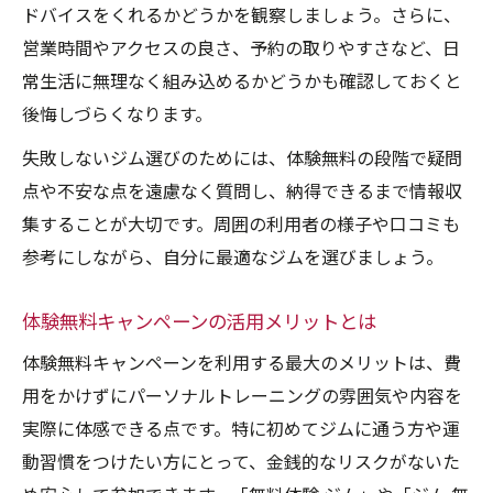
ドバイスをくれるかどうかを観察しましょう。さらに、
み手順
営業時間やアクセスの良さ、予約の取りやすさなど、日
無料体験当日に必要なものと事前準備
常生活に無理なく組み込めるかどうかも確認しておくと
体験無料の際にチェックすべきポイント
後悔しづらくなります。
ジム体験無料利用のマナーと注意点
失敗しないジム選びのためには、体験無料の段階で疑問
体験無料から成功するトレーニング習慣の作り
点や不安な点を遠慮なく質問し、納得できるまで情報収
方
集することが大切です。周囲の利用者の様子や口コミも
パーソナルトレーニング体験無料で習慣化
参考にしながら、自分に最適なジムを選びましょう。
スタート
無料体験から続けやすい運動習慣を見つけ
体験無料キャンペーンの活用メリットとは
る
体験無料キャンペーンを利用する最大のメリットは、費
ジム無料体験後のモチベーション維持法
用をかけずにパーソナルトレーニングの雰囲気や内容を
体験無料利用者の成功事例とコツ
実際に体感できる点です。特に初めてジムに通う方や運
パーソナルトレーニング体験無料で無理な
動習慣をつけたい方にとって、金銭的なリスクがないた
く継続