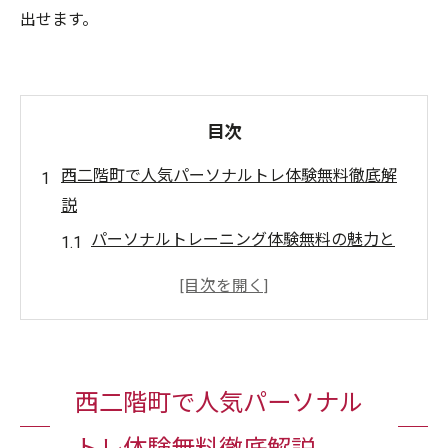
出せます。
目次
西二階町で人気パーソナルトレ体験無料徹底解
説
パーソナルトレーニング体験無料の魅力と
選び方
体験無料でわかるパーソナルトレーニング
の効果
西二階町のパーソナルトレ人気ランキング
事情
西二階町で人気パーソナル
体験無料パーソナルトレで安心スタートを