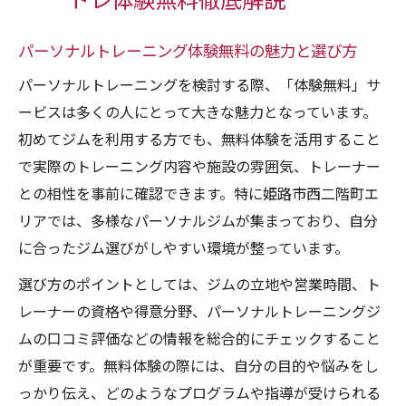
トレ体験無料徹底解説
切る方法
口コミで選ぶ体験無料パーソナルトレのポ
パーソナルトレーニング体験無料の魅力と選び方
イント
パーソナルトレーニングを検討する際、「体験無料」サ
理想の体型を目指すなら体験無料から始めよう
ービスは多くの人にとって大きな魅力となっています。
パーソナルトレーニング体験無料で理想の
初めてジムを利用する方でも、無料体験を活用すること
体型を実感
で実際のトレーニング内容や施設の雰囲気、トレーナー
体験無料を活用したボディメイク成功の秘
との相性を事前に確認できます。特に姫路市西二階町エ
訣
リアでは、多様なパーソナルジムが集まっており、自分
パーソナルトレーニング人気ランキングで
に合ったジム選びがしやすい環境が整っています。
自分に最適な選択
選び方のポイントとしては、ジムの立地や営業時間、ト
体験無料で自分の目標に合うジムを見つけ
レーナーの資格や得意分野、パーソナルトレーニングジ
る方法
ムの口コミ評価などの情報を総合的にチェックすること
無料体験で生活習慣改善と健康維持を両立
が重要です。無料体験の際には、自分の目的や悩みをし
する
っかり伝え、どのようなプログラムや指導が受けられる