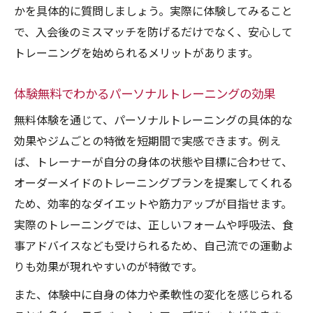
かを具体的に質問しましょう。実際に体験してみること
体験無料サービスの活用術を徹底ガイド
で、入会後のミスマッチを防げるだけでなく、安心して
パーソナルトレーニング体験無料の賢い利
トレーニングを始められるメリットがあります。
用方法
体験無料サービスでジム比較する際の注目
体験無料でわかるパーソナルトレーニングの効果
ポイント
無料体験を通じて、パーソナルトレーニングの具体的な
体験無料でトレーナーの人柄や指導法を見
効果やジムごとの特徴を短期間で実感できます。例え
極める
ば、トレーナーが自分の身体の状態や目標に合わせて、
人気ランキング活用で体験無料ジムを選ぶ
オーダーメイドのトレーニングプランを提案してくれる
コツ
ため、効率的なダイエットや筋力アップが目指せます。
パーソナルトレーニングで体験無料活用例
実際のトレーニングでは、正しいフォームや呼吸法、食
を紹介
事アドバイスなども受けられるため、自己流での運動よ
注目集まる西二階町のパーソナルトレ傾向
りも効果が現れやすいのが特徴です。
パーソナルトレーニング体験無料が増加す
また、体験中に自身の体力や柔軟性の変化を感じられる
る背景