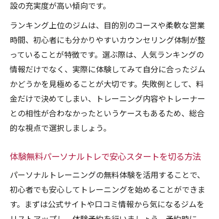
設の充実度が高い傾向です。
法
ランキング上位のジムは、目的別のコースや柔軟な営業
ランキングで注目の体験無料サービス徹底
時間、初心者にも分かりやすいカウンセリング体制が整
分析
っていることが特徴です。選ぶ際は、人気ランキングの
体験無料で見極めるトレーナーの実力とは
情報だけでなく、実際に体験してみて自分に合ったジム
パーソナルトレーニング体験無料でトレー
かどうかを見極めることが大切です。失敗例として、料
ナーを比較
金だけで決めてしまい、トレーニング内容やトレーナー
体験無料でわかるトレーナーの資格と経験
との相性が合わなかったというケースもあるため、総合
人気ランキング上位トレーナーの特徴を解
的な視点で選択しましょう。
説
体験無料で指導内容と雰囲気を確認する方
体験無料パーソナルトレで安心スタートを切る方法
法
パーソナルトレーニングの無料体験を活用することで、
口コミや評判でトレーナー選びをサポート
初心者でも安心してトレーニングを始めることができま
す。まずは公式サイトや口コミ情報から気になるジムを