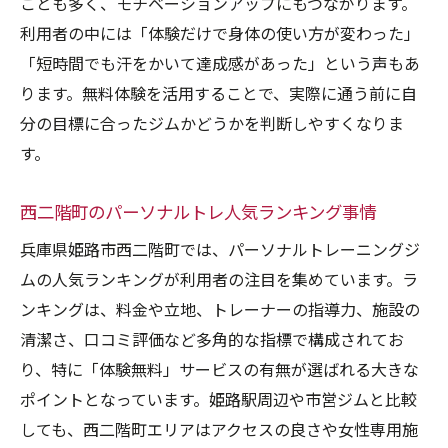
ことも多く、モチベーションアップにもつながります。
西二階町で人気のパーソナルトレ傾向を解
利用者の中には「体験だけで身体の使い方が変わった」
説
「短時間でも汗をかいて達成感があった」という声もあ
ランキング上位に共通する体験無料サービ
ります。無料体験を活用することで、実際に通う前に自
スの特徴
分の目標に合ったジムかどうかを判断しやすくなりま
女性専用・24時間など多様なニーズに応え
す。
る体験無料
西二階町のパーソナルトレ人気ランキング事情
体験無料が西二階町で選ばれる理由とは
人気ランキングを通じて見る選び方の要点
兵庫県姫路市西二階町では、パーソナルトレーニングジ
ムの人気ランキングが利用者の注目を集めています。ラ
パーソナルトレーニング体験無料で比較す
ンキングは、料金や立地、トレーナーの指導力、施設の
るコツ
清潔さ、口コミ評価など多角的な指標で構成されてお
人気ランキングからわかる体験無料活用法
り、特に「体験無料」サービスの有無が選ばれる大きな
体験無料を重視したパーソナルトレ選びの
ポイントとなっています。姫路駅周辺や市営ジムと比較
視点
しても、西二階町エリアはアクセスの良さや女性専用施
口コミ・評価で体験無料ジムを見極める方