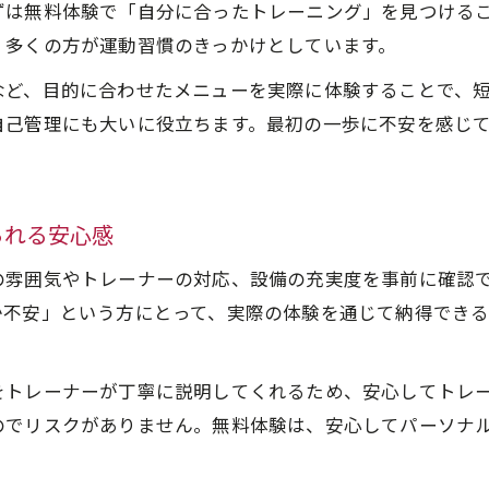
ずは無料体験で「自分に合ったトレーニング」を見つける
目標達成へ近づく体験無料マンツーマンプランの秘密
、多くの方が運動習慣のきっかけとしています。
パーソナルトレーニング体験無料で明確な目標設定
など、目的に合わせたメニューを実際に体験することで、
体験無料プランがサポートする目標達成の流れ
自己管理にも大いに役立ちます。最初の一歩に不安を感じ
マンツーマン体験無料で得られる実践的アドバイス
体験無料を活用した効果的なプランニング方法
パーソナルトレーニング体験無料で進捗を確認
られる安心感
個別対応で実感する継続しやすい変化の理由
の雰囲気やトレーナーの対応、設備の充実度を事前に確認
マンツーマン体験無料が生む継続のしやすさ
か不安」という方にとって、実際の体験を通じて納得でき
パーソナルトレーニング体験無料の個別対応力
無料体験で実感できる変化とその持続力
をトレーナーが丁寧に説明してくれるため、安心してトレ
パーソナルトレーニング体験無料で続く習慣化の秘密
のでリスクがありません。無料体験は、安心してパーソナ
個別対応と体験無料がもたらす変化の実感