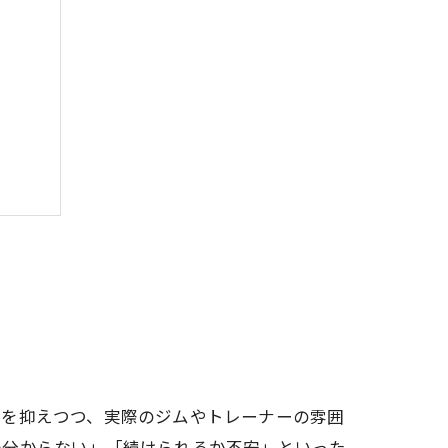
ング
担を抑えつつ、実際のジムやトレーナーの雰囲