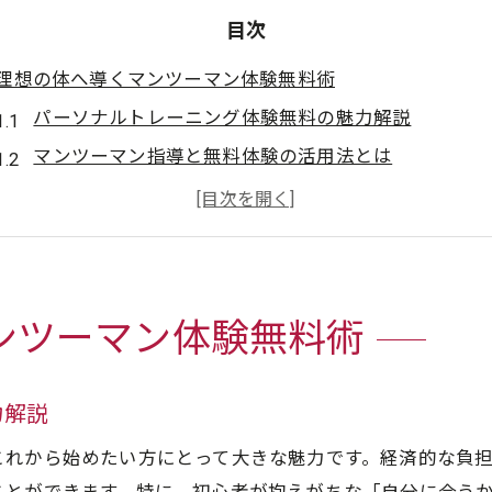
目次
理想の体へ導くマンツーマン体験無料術
パーソナルトレーニング体験無料の魅力解説
マンツーマン指導と無料体験の活用法とは
体験無料で理想の体型を実現する第一歩
パーソナルトレーニング体験無料で得られる安心感
体験無料制度がもたらすモチベーション向上効果
パーソナルトレーニング体験無料で始めやすさ実感
ンツーマン体験無料術
初めてでも安心できる体験無料のパーソナルトレーニ
体験無料で始めるマンツーマンのメリット徹底解説
力解説
パーソナルトレーニング体験無料で続けやすい理由
これから始めたい方にとって大きな魅力です。経済的な負
無料体験から始める効果的な運動習慣の作り方