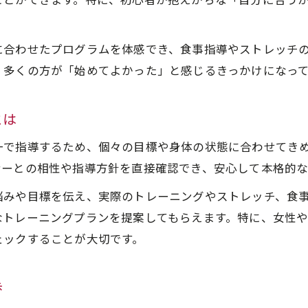
ことができます。特に、初心者が抱えがちな「自分に合う
体験無料制度で感じる始めやすさとサポート力
一対一指導が変える運動習慣の新常識
に合わせたプログラムを体感でき、食事指導やストレッチ
マンツーマン体験無料で習慣化しやすい運動法
、多くの方が「始めてよかった」と感じるきっかけになっ
パーソナルトレーニング体験無料の個別プログラムの
体験無料でわかる一対一指導の具体的な効果
とは
運動習慣を変える無料体験の活用ポイント
一で指導するため、個々の目標や身体の状態に合わせてき
パーソナルトレーニング体験無料で学ぶ継続のコツ
ナーとの相性や指導方針を直接確認でき、安心して本格的
無料体験を活用したパーソナルトレーニング入門
悩みや目標を伝え、実際のトレーニングやストレッチ、食
体験無料で始めるパーソナルトレーニング入門ガイド
なトレーニングプランを提案してもらえます。特に、女性
無料体験活用で自分に最適なトレーニング選び
ェックすることが大切です。
パーソナルトレーニング体験無料の申し込み手順
無料体験で押さえるべきチェックポイント
歩
体験無料から始まる自分だけの運動計画作成法